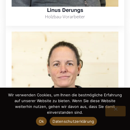
Linus Derungs
Holzbau-Vorarbeiter
Wir verwenden Cookies, um Ihnen die bestmögliche Erfahrung
auf unserer Website zu bieten. Wenn Sie diese Website
weiterhin nutzen, gehen wir davon aus, dass Sie damit
EN
einverstanden sind.
Ok
Datenschutzerklärung
DE